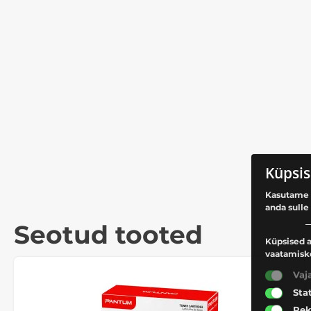
Küpsis
Kasutame 
anda sulle
Seotud tooted
Küpsised a
vaatamisk
Vaj
Sta
Rek