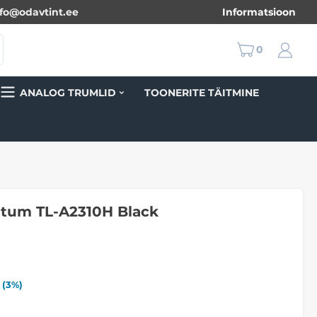
nfo@odavtint.ee
Informatsioon
0
ANALOG TRUMLID
TOONERITE TÄITMINE
um TL-A2310H Black
(
3
%)