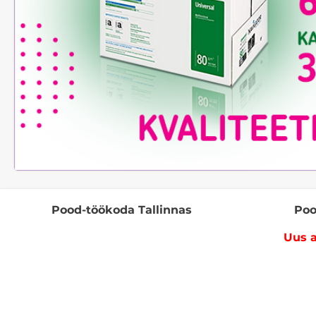
Pood-töökoda Tallinnas
Poo
Uus a