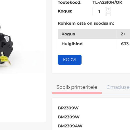
Tootekood:
TL-A2310H/OK
+
Kogus:
−
Rohkem osta on soodsam:
Kogus
2+
Hulgihind
€
33
KORVI
Sobib printeritele
Omaduse
BP2309W
BM2309W
BM2309AW