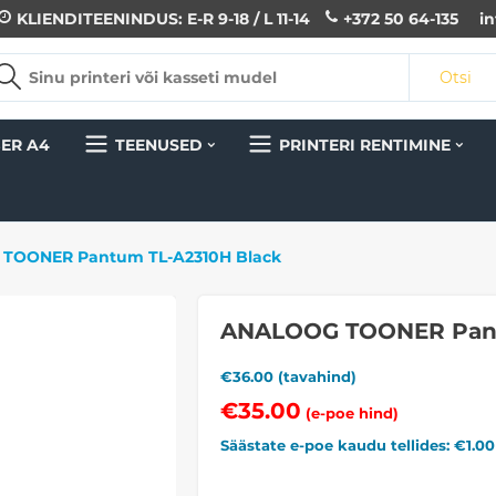
KLIENDITEENINDUS: E-R 9-18 / L 11-14
+372 50 64-135
i
Otsi
ER A4
TEENUSED
PRINTERI RENTIMINE
TOONER Pantum TL-A2310H Black
ANALOOG TOONER Pant
€
36.00
(tavahind)
€
35.00
(e-poe hind)
Säästate e-poe kaudu tellides: €
1.00