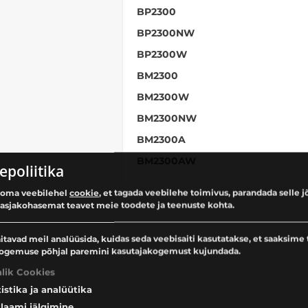
BP2300
BP2300NW
BP2300W
BM2300
BM2300W
BM2300NW
BM2300A
BM2300AW
epoliitika
oma veebilehel
cookie
, et tagada veebilehe toimivus, parandada selle j
 asjakohasemat teavet meie toodete ja teenuste kohta.
itavad meil analüüsida, kuidas seda veebisaiti kasutatakse, et saaksime 
ogemuse põhjal paremini kasutajakogemust kujundada.
alik Cookies
tistika ja analüütika
laami jälgimine