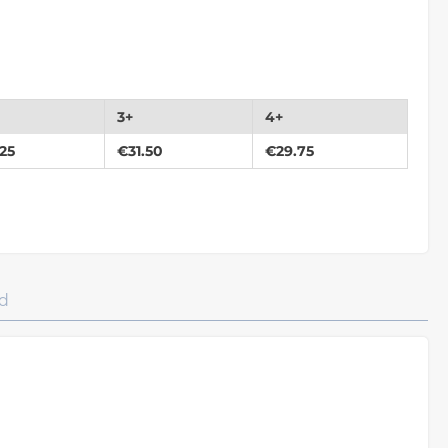
3+
4+
.25
€
31.50
€
29.75
d