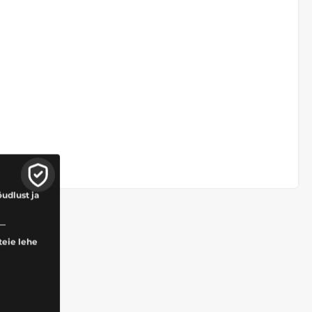
õudlust ja
teie lehe