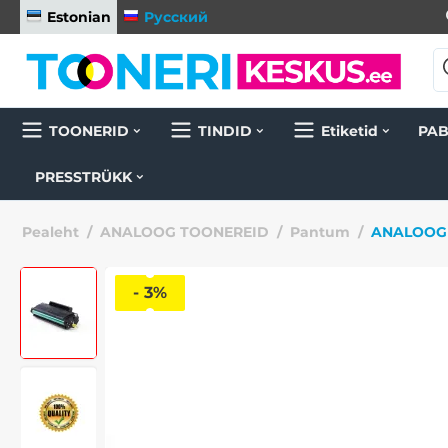
Estonian
Русский
TOONERID
TINDID
Etiketid
PAB
PRESSTRÜKK
Pealeht
/
ANALOOG TOONEREID
/
Pantum
/
ANALOOG 
- 3%