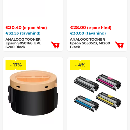
€
30.40
€
28.00
(e-poe hind)
(e-poe hind)
€
32.53
(tavahind)
€
30.00
(tavahind)
ANALOOG TOONER
ANALOOG TOONER
Epson S050166, EPL
Epson S050523, M1200
6200 Black
Black
- 17%
- 4%