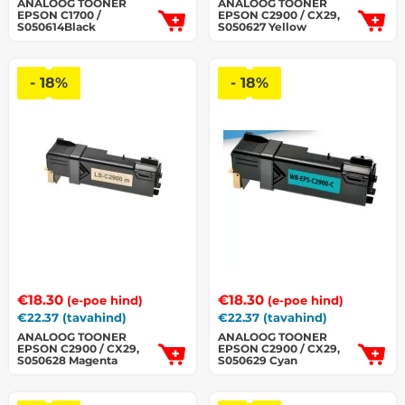
ANALOOG TOONER
ANALOOG TOONER
EPSON C1700 /
EPSON C2900 / CX29,
S050614Black
S050627 Yellow
- 18%
- 18%
€
18.30
€
18.30
(e-poe hind)
(e-poe hind)
€
22.37
(tavahind)
€
22.37
(tavahind)
ANALOOG TOONER
ANALOOG TOONER
EPSON C2900 / CX29,
EPSON C2900 / CX29,
S050628 Magenta
S050629 Cyan