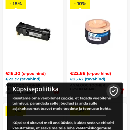
- 18%
- 10%
€
18.30
€
22.88
(e-poe hind)
(e-poe hind)
€
22.37
(tavahind)
€
25.42
(tavahind)
ANALOOG TOONER
ANALOOG TOONER
Küpsisepoliitika
EPSON C2900 / CX29,
EPSON M1400
S050630 Black
Kasutame oma veebilehel
cookie
, et tagada veebilehe
toimivus, parandada selle jõudlust ja anda sulle
asjakohasemat teavet meie toodete ja teenuste kohta.
- 7%
- 4%
Küpsised aitavad meil analüüsida, kuidas seda veebisaiti
kasutatakse, et saaksime teie lehe vaatamiskogemuse