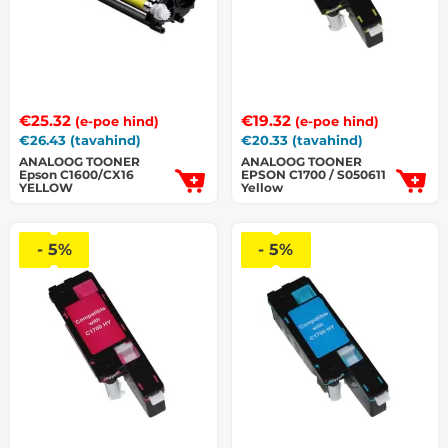
€
25.32
€
19.32
(e-poe hind)
(e-poe hind)
€
26.43
(tavahind)
€
20.33
(tavahind)
ANALOOG TOONER
ANALOOG TOONER
Epson C1600/CX16
EPSON C1700 / S050611
YELLOW
Yellow
- 5%
- 5%