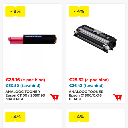
- 8%
- 4%
€
28.16
€
25.32
(e-poe hind)
(e-poe hind)
€
30.50
(tavahind)
€
26.43
(tavahind)
ANALOOG TOONER
ANALOOG TOONER
Epson C1100 / S050193
Epson C1600/CX16
MAGENTA
BLACK
- 4%
- 4%