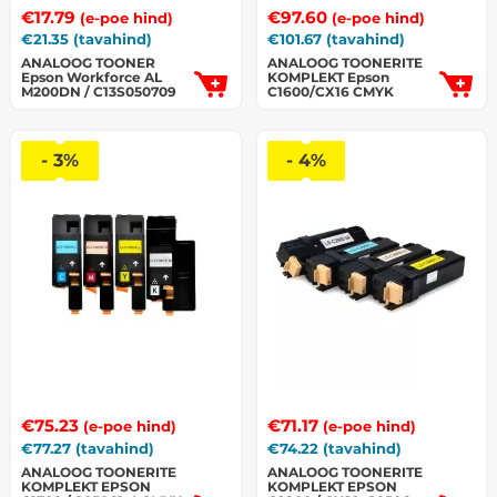
€
17.79
€
97.60
(e-poe hind)
(e-poe hind)
€
21.35
(tavahind)
€
101.67
(tavahind)
ANALOOG TOONER
ANALOOG TOONERITE
Epson Workforce AL
KOMPLEKT Epson
M200DN / C13S050709
C1600/CX16 CMYK
- 3%
- 4%
€
75.23
€
71.17
(e-poe hind)
(e-poe hind)
€
77.27
(tavahind)
€
74.22
(tavahind)
ANALOOG TOONERITE
ANALOOG TOONERITE
KOMPLEKT EPSON
KOMPLEKT EPSON