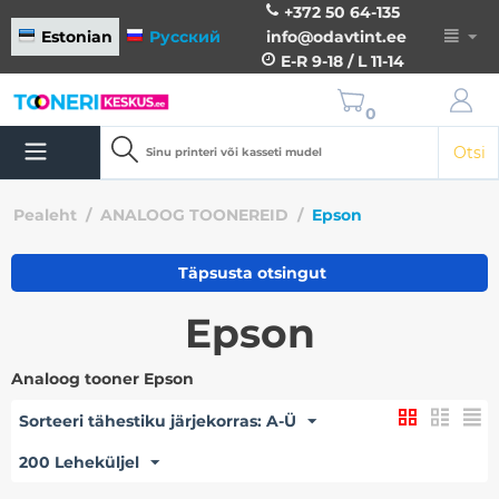
+372 50 64-135
Estonian
Русский
info@odavtint.ee
E-R 9-18 / L 11-14
0
Otsi
Pealeht
/
ANALOOG TOONEREID
/
Epson
Täpsusta otsingut
Epson
Analoog tooner Epson
Sorteeri tähestiku järjekorras: A-Ü
200 Leheküljel