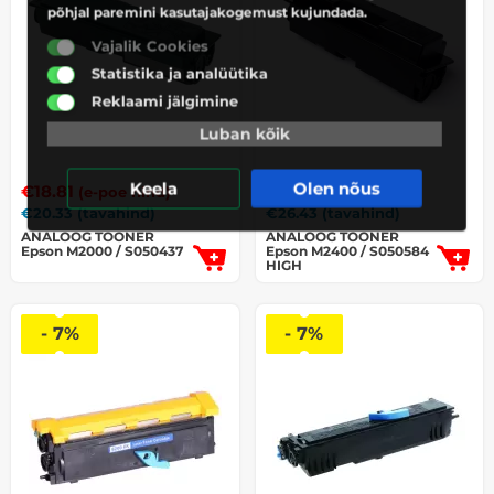
põhjal paremini kasutajakogemust kujundada.
Vajalik Cookies
Statistika ja analüütika
Reklaami jälgimine
Luban kõik
Keela
Olen nõus
€
18.81
€
25.32
(e-poe hind)
(e-poe hind)
€
20.33
(tavahind)
€
26.43
(tavahind)
ANALOOG TOONER
ANALOOG TOONER
Epson M2000 / S050437
Epson M2400 / S050584
HIGH
- 7%
- 7%