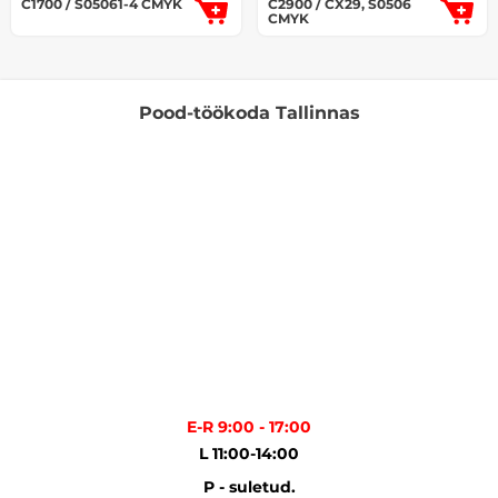
C1700 / S05061-4 CMYK
C2900 / CX29, S0506
CMYK
Pood-töökoda Tallinnas
E-R 9:00 - 17:00
L 11:00-14:00
P - suletud.