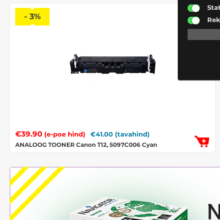
Sta
- 3%
Rek
€
39.90
€
41.00
(tavahind)
(e-poe hind)
ANALOOG TOONER Canon T12, 5097C006 Cyan