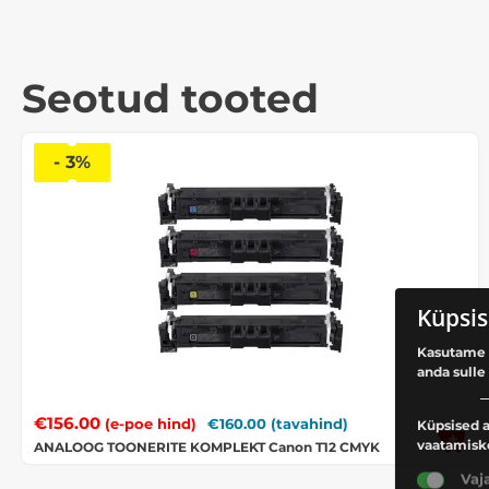
Seotud tooted
- 3%
Küpsis
Kasutame 
anda sulle
€
156.00
€
160.00
(tavahind)
(e-poe hind)
Küpsised a
vaatamisk
ANALOOG TOONERITE KOMPLEKT Canon T12 CMYK
Vaj