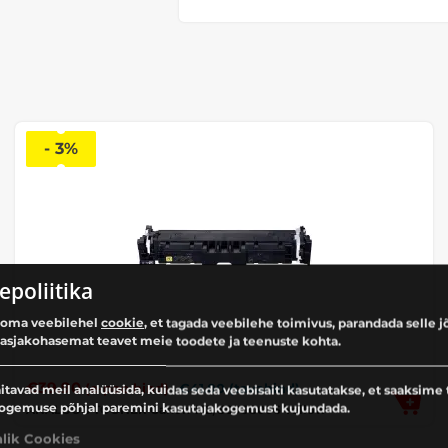
- 3%
epoliitika
oma veebilehel
cookie
, et tagada veebilehe toimivus, parandada selle j
 asjakohasemat teavet meie toodete ja teenuste kohta.
€
39.90
€
41.00
(tavahind)
(e-poe hind)
itavad meil analüüsida, kuidas seda veebisaiti kasutatakse, et saaksime 
ogemuse põhjal paremini kasutajakogemust kujundada.
ANALOOG TOONER Canon T12, 5095C006 Yellow
alik Cookies