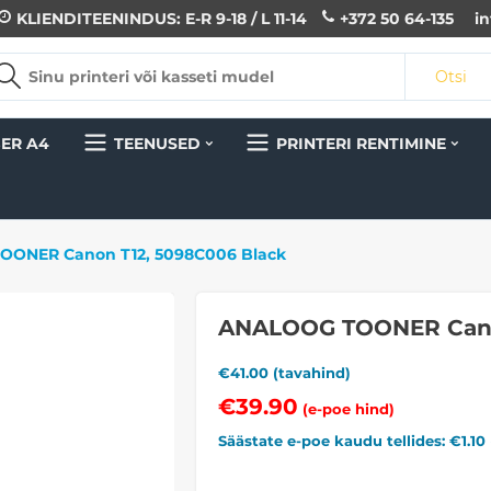
KLIENDITEENINDUS: E-R 9-18 / L 11-14
+372 50 64-135
i
Otsi
ER A4
TEENUSED
PRINTERI RENTIMINE
ONER Canon T12, 5098C006 Black
ANALOOG TOONER Cano
€
41.00
(tavahind)
€
39.90
(e-poe hind)
Säästate e-poe kaudu tellides: €
1.10