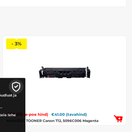
- 3%
õudlust ja
€
39.90
€
41.00
(tavahind)
(e-poe hind)
teie lehe
ANALOOG TOONER Canon T12, 5096C006 Magenta