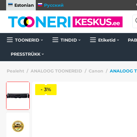
Estonian
Русский
TOONERID
TINDID
Etiketid
PAB
PRESSTRÜKK
Pealeht
/
ANALOOG TOONEREID
/
Canon
/
ANALOOG TO
- 3%