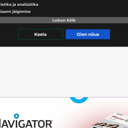
tistika ja analüütika
laami jälgimine
Luban kõik
Keela
Olen nõus