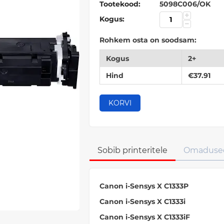
Tootekood:
5098C006/OK
+
Kogus:
−
Rohkem osta on soodsam:
Kogus
2+
Hind
€
37.91
KORVI
Sobib printeritele
Omaduse
Canon i-Sensys X C1333P
Canon i-Sensys X C1333i
Canon i-Sensys X C1333iF