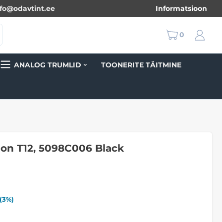
nfo@odavtint.ee
Informatsioon
0
ANALOG TRUMLID
TOONERITE TÄITMINE
n T12, 5098C006 Black
(
3
%)