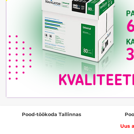
Pood-töökoda Tallinnas
Poo
Uus a